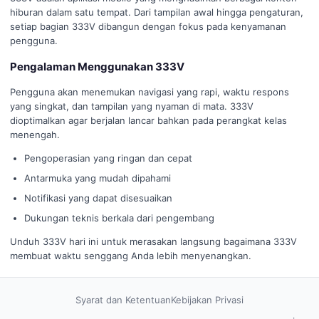
hiburan dalam satu tempat. Dari tampilan awal hingga pengaturan,
setiap bagian 333V dibangun dengan fokus pada kenyamanan
pengguna.
Pengalaman Menggunakan 333V
Pengguna akan menemukan navigasi yang rapi, waktu respons
yang singkat, dan tampilan yang nyaman di mata. 333V
dioptimalkan agar berjalan lancar bahkan pada perangkat kelas
menengah.
Pengoperasian yang ringan dan cepat
Antarmuka yang mudah dipahami
Notifikasi yang dapat disesuaikan
Dukungan teknis berkala dari pengembang
Unduh 333V hari ini untuk merasakan langsung bagaimana 333V
membuat waktu senggang Anda lebih menyenangkan.
Syarat dan Ketentuan
Kebijakan Privasi