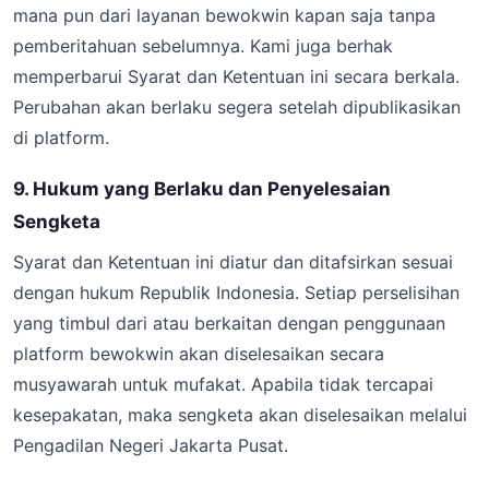
mana pun dari layanan bewokwin kapan saja tanpa
pemberitahuan sebelumnya. Kami juga berhak
memperbarui Syarat dan Ketentuan ini secara berkala.
Perubahan akan berlaku segera setelah dipublikasikan
di platform.
9. Hukum yang Berlaku dan Penyelesaian
Sengketa
Syarat dan Ketentuan ini diatur dan ditafsirkan sesuai
dengan hukum Republik Indonesia. Setiap perselisihan
yang timbul dari atau berkaitan dengan penggunaan
platform bewokwin akan diselesaikan secara
musyawarah untuk mufakat. Apabila tidak tercapai
kesepakatan, maka sengketa akan diselesaikan melalui
Pengadilan Negeri Jakarta Pusat.