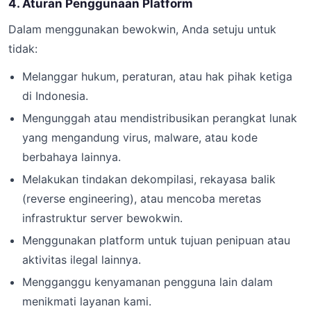
4. Aturan Penggunaan Platform
Dalam menggunakan bewokwin, Anda setuju untuk
tidak:
Melanggar hukum, peraturan, atau hak pihak ketiga
di Indonesia.
Mengunggah atau mendistribusikan perangkat lunak
yang mengandung virus, malware, atau kode
berbahaya lainnya.
Melakukan tindakan dekompilasi, rekayasa balik
(reverse engineering), atau mencoba meretas
infrastruktur server bewokwin.
Menggunakan platform untuk tujuan penipuan atau
aktivitas ilegal lainnya.
Mengganggu kenyamanan pengguna lain dalam
menikmati layanan kami.