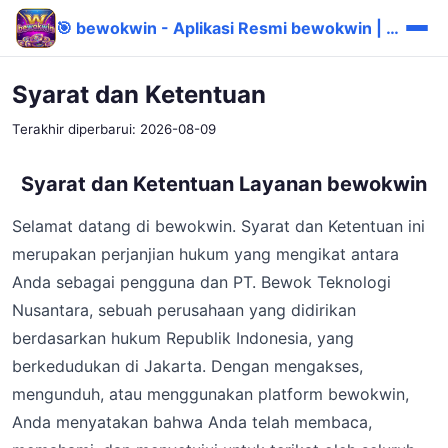
🎯 bewokwin - Aplikasi Resmi bewokwin | Daftar & Login Mudah ✅
Syarat dan Ketentuan
Terakhir diperbarui: 2026-08-09
Syarat dan Ketentuan Layanan bewokwin
Selamat datang di bewokwin. Syarat dan Ketentuan ini
merupakan perjanjian hukum yang mengikat antara
Anda sebagai pengguna dan PT. Bewok Teknologi
Nusantara, sebuah perusahaan yang didirikan
berdasarkan hukum Republik Indonesia, yang
berkedudukan di Jakarta. Dengan mengakses,
mengunduh, atau menggunakan platform bewokwin,
Anda menyatakan bahwa Anda telah membaca,