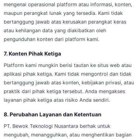
mengenai operasional platform atau informasi, konten,
maupun perangkat lunak yang tersedia. Kami tidak
bertanggung jawab atas kerusakan perangkat keras
atau kehilangan data yang diakibatkan oleh
pengunduhan konten dari platform kami.
7. Konten Pihak Ketiga
Platform kami mungkin berisi tautan ke situs web atau
aplikasi pihak ketiga. Kami tidak mengontrol dan tidak
bertanggung jawab atas konten, kebijakan privasi, atau
praktik dari pihak ketiga tersebut. Anda mengakses
layanan pihak ketiga atas risiko Anda sendiri.
8. Perubahan Layanan dan Ketentuan
PT. Bewok Teknologi Nusantara berhak untuk
mengubah, menangguhkan, atau menghentikan bagian