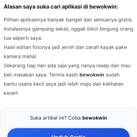
Alasan saya suka cari aplikasi di bewokwin:
Pilihan aplikasinya banyak banget dan semuanya gratis.
Instalasinya gampang sekali, nggak bikin bingung orang
tua seperti saya.
Hasil editan fotonya jadi jernih dan cerah kayak pake
kamera mahal.
Sekarang tiap hari ada saja yang nanya resep dan mau
beli masakan saya. Terima kasih
bewokwin
sudah
bantu usaha kecil saya jadi lebih maju dan kelihatan
keren!
Suka artikel ini? Coba
bewokwin