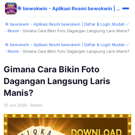
🎯 bewokwin - Aplikasi Resmi bewokwin | Daftar & Login Mudah ✅
🎯 bewokwin - Aplikasi Resmi bewokwin | Daftar & Login Mudah ✅
›
Resmi
›
Gimana Cara Bikin Foto Dagangan Langsung Laris Manis?
🎯 bewokwin - Aplikasi Resmi bewokwin | Daftar & Login Mudah ✅
›
Resmi
›
Gimana Cara Bikin Foto Dagangan Langsung Laris Manis?
Gimana Cara Bikin Foto
Dagangan Langsung Laris
Manis?
15 Jun 2026
· Resmi