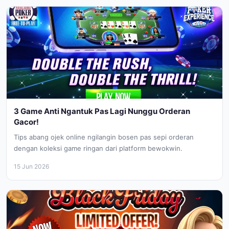
3 Game Anti Ngantuk Pas Lagi Nunggu Orderan
Gacor!
Tips abang ojek online ngilangin bosen pas sepi orderan
dengan koleksi game ringan dari platform bewokwin.
15 Jun 2026