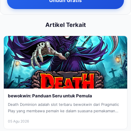
Unduh Gratis
Artikel Terkait
bewokwin: Panduan Seru untuk Pemula
Death Dominion adalah slot terbaru bewokwin dari Pragmatic
Play yang membawa pemain ke dalam suasana pemakaman
gotik yang mencekam. Begitu...
05 Agu 2026